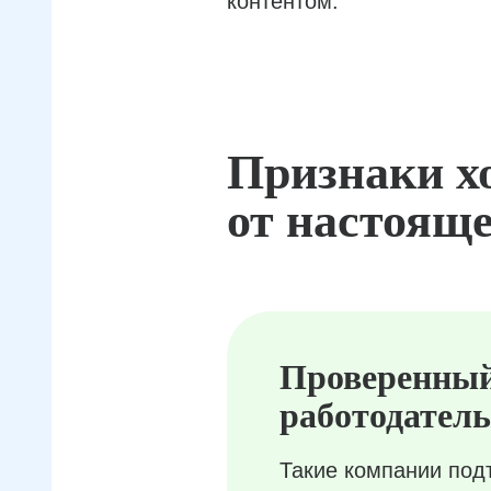
контентом.
Признаки х
от настояще
Проверенны
работодатель
Такие компании под