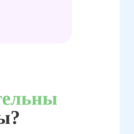
тельны
ты?