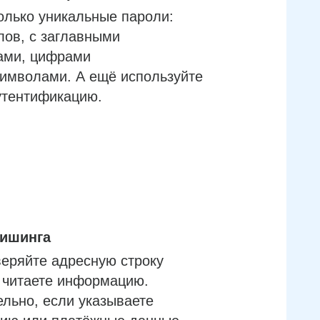
олько уникальные пароли:
лов, с заглавными
ами, цифрами
имволами. А ещё используйте
утентификацию.
фишинга
еряйте адресную строку
м читаете информацию.
льно, если указываете