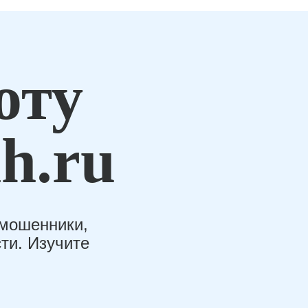
оту
h.ru
-мошенники,
ти. Изучите