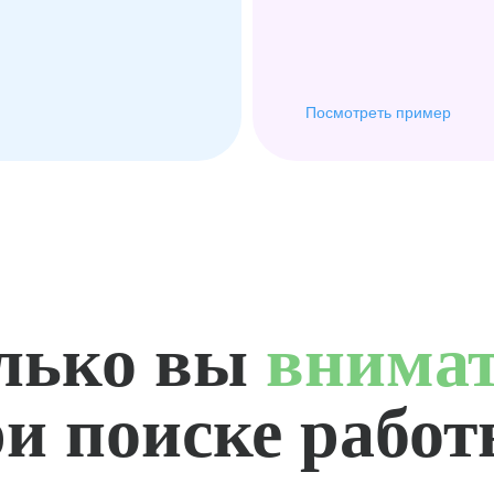
Посмотреть пример
лько вы
внима
и поиске рабо