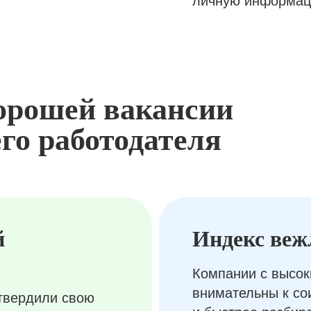
личную информац
орошей вакансии
го работодателя
й
Индекс веж
Компании с высок
внимательны к с
твердили свою