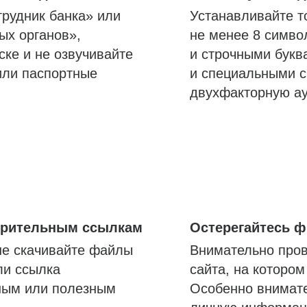
трудник банка» или
Устанавливайте т
ых органов»,
не менее 8 симво
ске и не озвучивайте
и строчными букв
или паспортные
и специальными с
двухфакторную а
озрительным ссылкам
Остерегайтесь 
не скачивайте файлы
Внимательно пров
ли ссылка
сайта, на которо
ным или полезным
Особенно внимате