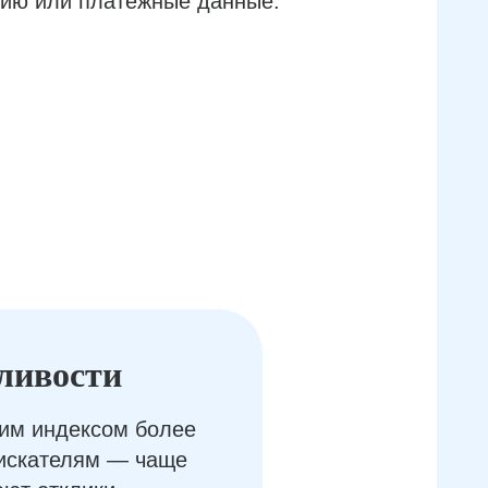
ию или платёжные данные.
ливости
им индексом более
оискателям — чаще