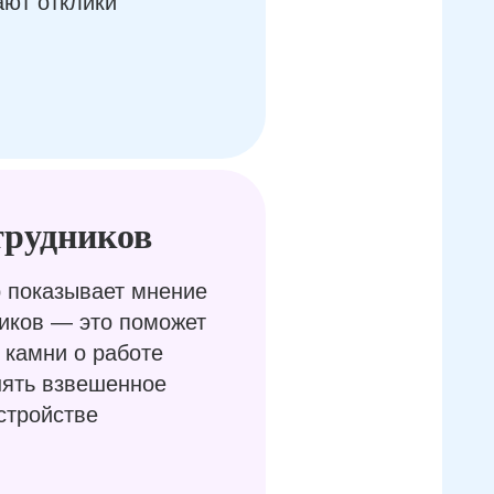
ают отклики
трудников
 показывает мнение
иков — это поможет
 камни о работе
нять взвешенное
стройстве