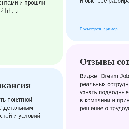
и быстрее разбир
ентами и прошли
й hh.ru
Посмотреть пример
Отзывы со
Виджет Dream Job
акансия
реальных сотрудн
узнать подводные
ть понятной
в компании и при
С детальным
решение о трудоу
стей и условий